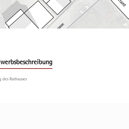
werbsbeschreibung
g des Rathauses
Umkirch | FW u. Bauhof
Nächster