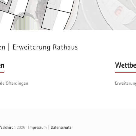
en | Erweiterung Rathaus
en
Wettbe
de Ofterdingen
Erweiterun
0
Waldkirch
2026
Impressum
|
Datenschutz
W und Bauhof