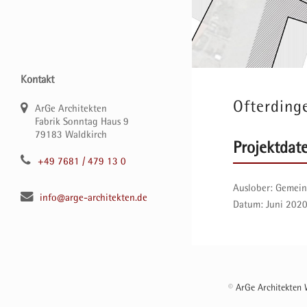
Kontakt
Ofterding
ArGe Architekten
Fabrik Sonntag Haus 9
79183 Waldkirch
Projektdat
+49 7681 / 479 13 0
Auslober:
Gemein
info@arge-architekten.de
Datum:
Juni 202
©
ArGe Architekten 
Gemmingen | F
vorheriger